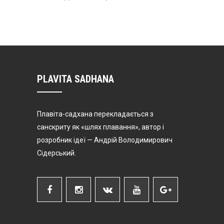
PLAVITA SADHANA
Плавіта-садхана перекладається з
санскриту як «шлях плавання», автор і
розробник ідеї — Андрій Володимирович
Сідерський.