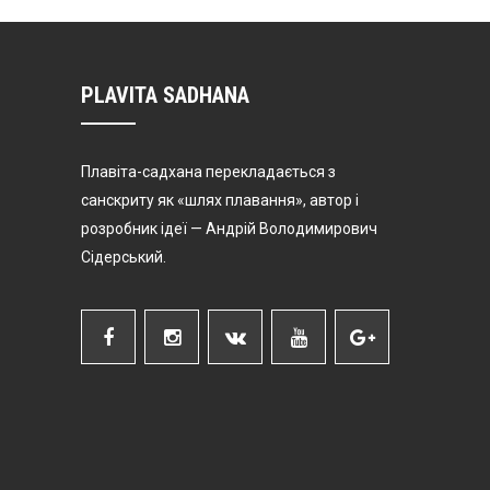
PLAVITA SADHANA
Плавіта-садхана перекладається з
санскриту як «шлях плавання», автор і
розробник ідеї — Андрій Володимирович
Сідерський.