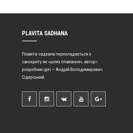
PLAVITA SADHANA
Плавіта-садхана перекладається з
санскриту як «шлях плавання», автор і
розробник ідеї — Андрій Володимирович
Сідерський.